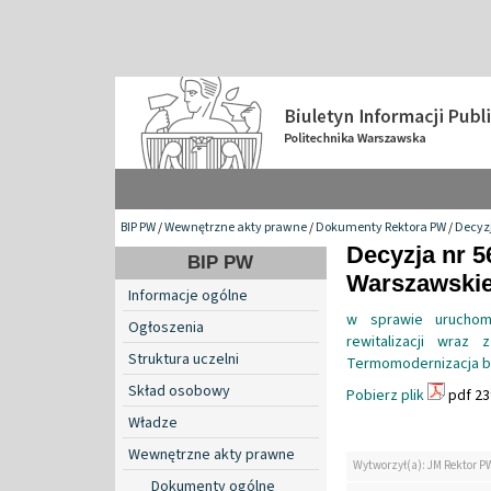
BIP PW
/
Wewnętrzne akty prawne
/
Dokumenty Rektora PW
/
Decyzj
Decyzja nr 5
BIP PW
Warszawskiej 
Informacje ogólne
w sprawie uruchomi
Ogłoszenia
rewitalizacji wraz
Struktura uczelni
Termomodernizacja b
Skład osobowy
Pobierz plik
pdf 23
Władze
Wewnętrzne akty prawne
Wytworzył(a): JM Rektor P
Dokumenty ogólne