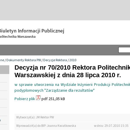
wne
/
Dokumenty Rektora PW
/
Decyzje Rektora
/
2010
Decyzja nr 70/2010 Rektora Politechnik
Warszawskiej z dnia 28 lipca 2010 r.
w sprawie utworzenia na Wydziale Inżynierii Produkcji Politechn
podyplomowych "Zarządzanie dla rezultatów"
Pobierz plik
pdf 251,05 kB
Wytworzył(a): JM Rektor PW
e
Wprowadził(a) do BIP: Joanna Kwiatkowska
w dniu: 29.07.2010 15:35