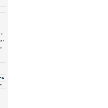
ra
ora
ra
lni
W
a