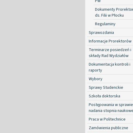
PW
Dokumenty Prorekto
ds. Filii w Płocku
Regulaminy
Sprawozdania
Informacje Prorektorów
Terminarze posiedzeń i
składy Rad Wydziałów
Dokumentacja kontroli i
raporty
Wybory
Sprawy Studenckie
Szkoła doktorska
Postępowania w sprawie
nadania stopnia naukow
Praca w Politechnice
Zamówienia publiczne