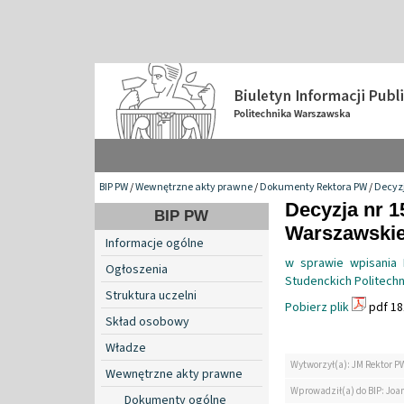
BIP PW
/
Wewnętrzne akty prawne
/
Dokumenty Rektora PW
/
Decyzj
Decyzja nr 1
BIP PW
Warszawskiej
Informacje ogólne
w sprawie wpisania 
Ogłoszenia
Studenckich Politechn
Struktura uczelni
Pobierz plik
pdf 18
Skład osobowy
Władze
Wytworzył(a): JM Rektor P
Wewnętrzne akty prawne
Wprowadził(a) do BIP: Jo
Dokumenty ogólne