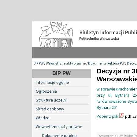
BIP PW
/
Wewnętrzne akty prawne
/
Dokumenty Rektora PW
/
Decyzj
Decyzja nr 3
BIP PW
Warszawskiej
Informacje ogólne
w sprawie uruchomieni
Ogłoszenia
przy ul. Bytnara 2
Struktura uczelni
"Zrównoważone Syste
Bytnara 25"
Skład osobowy
Pobierz plik
pdf 28
Władze
Wewnętrzne akty prawne
Dokumenty ogólne
Wytworzył(a): JM Rektor P