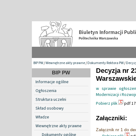
BIP PW
/
Wewnętrzne akty prawne
/
Dokumenty Rektora PW
/
Decyzj
Decyzja nr 2
BIP PW
Warszawskiej
Informacje ogólne
w sprawie ogłoszen
Ogłoszenia
Modernizacji i Rozwoj
Struktura uczelni
Pobierz plik
pdf 17
Skład osobowy
Władze
Załączniki:
Wewnętrzne akty prawne
Załącznik nr 1 do de
Dokumenty ogólne