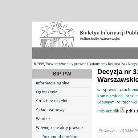
BIP PW
/
Wewnętrzne akty prawne
/
Dokumenty Rektora PW
/
Decyzj
Decyzja nr 3
BIP PW
Warszawskiej
Informacje ogólne
w sprawie uruchomie
Ogłoszenia
kominiarskich oraz 
Struktura uczelni
Głównym Politechniki 
Skład osobowy
Pobierz plik
pdf 19
Władze
Wewnętrzne akty prawne
Wytworzył(a): JM Rektor P
Dokumenty ogólne