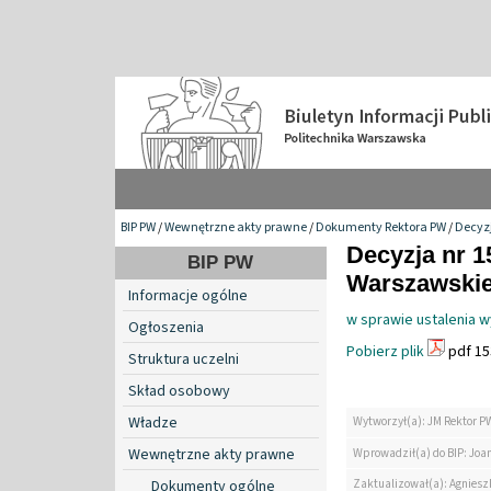
BIP PW
/
Wewnętrzne akty prawne
/
Dokumenty Rektora PW
/
Decyzj
Decyzja nr 1
BIP PW
Warszawskiej
Informacje ogólne
w sprawie ustalenia 
Ogłoszenia
Pobierz plik
pdf 15
Struktura uczelni
Skład osobowy
Władze
Wytworzył(a): JM Rektor P
Wewnętrzne akty prawne
Wprowadził(a) do BIP: Jo
Zaktualizował(a): Agniesz
Dokumenty ogólne