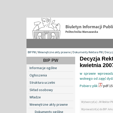
BIP PW
/
Wewnętrzne akty prawne
/
Dokumenty Rektora PW
/
Decyzj
Decyzja Rekt
BIP PW
kwietnia 2007
Informacje ogólne
w sprawie wprowadz
Ogłoszenia
wolnego od zajęć dyd
Struktura uczelni
Pobierz plik
pdf 15
Skład osobowy
Władze
Wytworzył(a): JM Rektor P
Wewnętrzne akty prawne
Wprowadził(a) do BIP: Ark
Dokumenty ogólne