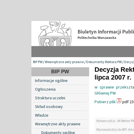
BIP PW
/
Wewnętrzne akty prawne
/
Dokumenty Rektora PW
/
Decyzj
Decyzja Rekt
BIP PW
lipca 2007 r.
Informacje ogólne
w sprawie przekształc
Ogłoszenia
Głównej PW
Struktura uczelni
Pobierz plik
pdf 23
Skład osobowy
Władze
Wytworzył(a): JM Rektor P
Wewnętrzne akty prawne
Wprowadził(a) do BIP: Ark
Dokumenty ogólne