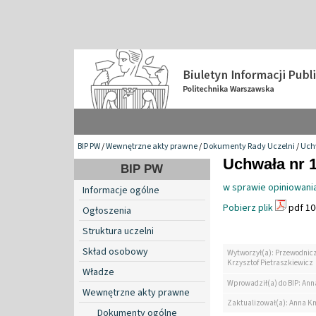
BIP PW
/
Wewnętrzne akty prawne
/
Dokumenty Rady Uczelni
/
Uch
Uchwała nr 1
BIP PW
w sprawie opiniowania
Informacje ogólne
Pobierz plik
pdf 10
Ogłoszenia
Struktura uczelni
Skład osobowy
Wytworzył(a): Przewodnicz
Krzysztof Pietraszkiewicz
Władze
Wprowadził(a) do BIP: Ann
Wewnętrzne akty prawne
Zaktualizował(a): Anna K
Dokumenty ogólne