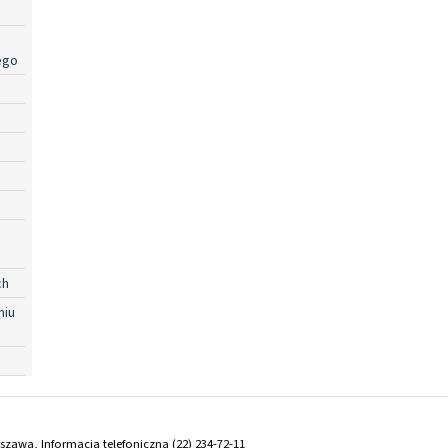
ego
ch
niu
arszawa, Informacja telefoniczna (22) 234-72-11