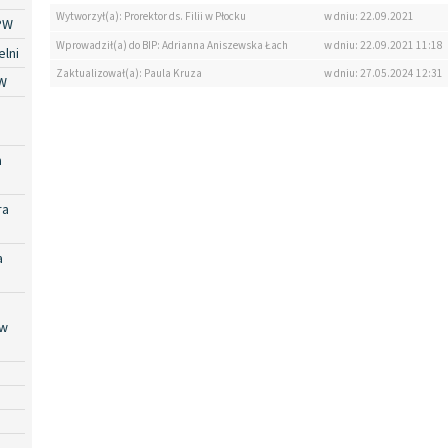
Wytworzył(a): Prorektor ds. Filii w Płocku
w dniu: 22.09.2021
PW
Wprowadził(a) do BIP: Adrianna Aniszewska Łach
w dniu: 22.09.2021 11:18
lni
Zaktualizował(a): Paula Kruza
w dniu: 27.05.2024 12:31
W
a
ra
a
 w