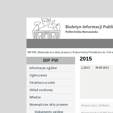
BIP PW
/
Wewnętrzne akty prawne
/
Dokumenty Prorektora ds. Filii 
2015
BIP PW
Informacje ogólne
1/2015
30-09-2015
Ogłoszenia
Struktura uczelni
Skład osobowy
Władze
Wewnętrzne akty prawne
Wytworzył(a): JM Rektor
Dokumenty ogólne
Wprowadził(a) do BIP: Paul