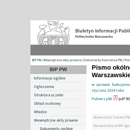
BIP PW
/
Wewnętrzne akty prawne
/
Dokumenty Kanclerza PW
/
Pis
Pismo okólne
BIP PW
Warszawskiej
Informacje ogólne
w sprawie funkcjonow
Ogłoszenia
stycznia 2024 roku
Struktura uczelni
Pobierz plik
pdf 90
Skład osobowy
Władze
Wytworzył(a): Kanclerz P
Wewnętrzne akty prawne
Wprowadził(a) do BIP: Agn
Dokumenty ogólne