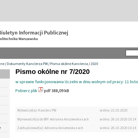
wne
/
Dokumenty Kanclerza PW
/
Pisma okólne Kanclerza
/
2020
Pismo okólne nr 7/2020
w sprawie funkcjonowania Uczelni w dniu wolnym od pracy: 11 list
Pobierz plik
pdf 388,09 kB
Wytworzył(a): Kanclerz PW
w dniu: 22.10.2020
Wprowadził(a) do BIP: Adrianna Aniszewska Łach
w dniu: 26.10.2020 10:14
e
Zaktualizował(a): Adrianna Aniszewska Łach
w dniu: 26.10.2020 10:14