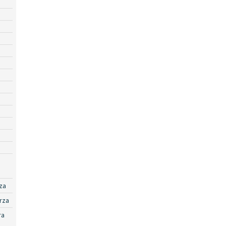
za
rza
ra