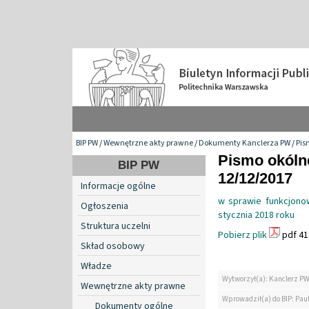
BIP PW
/
Wewnętrzne akty prawne
/
Dokumenty Kanclerza PW
/
Pis
Pismo okólne
BIP PW
12/12/2017
Informacje ogólne
w sprawie funkcjonow
Ogłoszenia
stycznia 2018 roku
Struktura uczelni
Pobierz plik
pdf 41
Skład osobowy
Władze
Wytworzył(a): Kanclerz P
Wewnętrzne akty prawne
Wprowadził(a) do BIP: Paul
Dokumenty ogólne