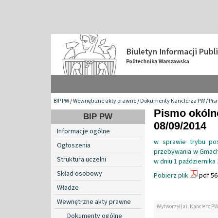
BIP PW
/
Wewnętrzne akty prawne
/
Dokumenty Kanclerza PW
/
Pis
Pismo okólne
BIP PW
08/09/2014
Informacje ogólne
w sprawie trybu pos
Ogłoszenia
przebywania w Gmach
Struktura uczelni
w dniu 1 października 
Skład osobowy
Pobierz plik
pdf 56
Władze
Wewnętrzne akty prawne
Wytworzył(a): Kanclerz P
Dokumenty ogólne