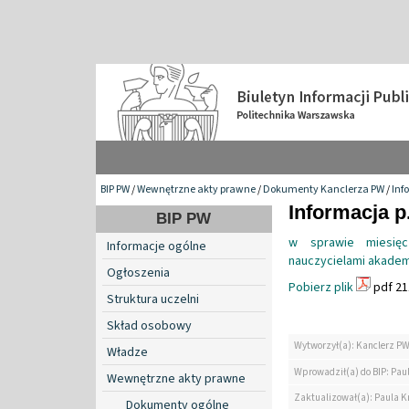
BIP PW
/
Wewnętrzne akty prawne
/
Dokumenty Kanclerza PW
/
Inf
Informacja p
BIP PW
w sprawie miesię
Informacje ogólne
nauczycielami akademi
Ogłoszenia
Pobierz plik
pdf 21
Struktura uczelni
Skład osobowy
Wytworzył(a): Kanclerz P
Władze
Wprowadził(a) do BIP: Paul
Wewnętrzne akty prawne
Zaktualizował(a): Paula Kr
Dokumenty ogólne