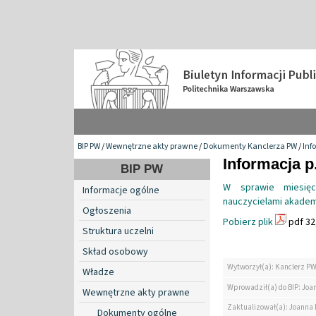
BIP PW
/
Wewnętrzne akty prawne
/
Dokumenty Kanclerza PW
/
Inf
Informacja p
BIP PW
W sprawie miesię
Informacje ogólne
nauczycielami akademi
Ogłoszenia
Pobierz plik
pdf 32
Struktura uczelni
Skład osobowy
Wytworzył(a): Kanclerz P
Władze
Wprowadził(a) do BIP: Jo
Wewnętrzne akty prawne
Zaktualizował(a): Joanna
Dokumenty ogólne