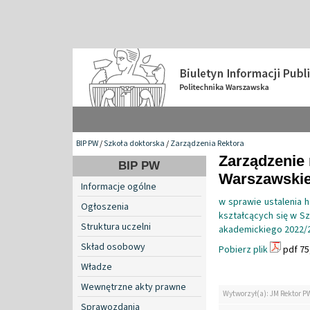
BIP PW
/
Szkoła doktorska
/
Zarządzenia Rektora
Zarządzenie 
BIP PW
Warszawskiej
Informacje ogólne
w sprawie ustalenia
Ogłoszenia
kształcących się w Sz
Struktura uczelni
akademickiego 2022/
Skład osobowy
Pobierz plik
pdf 75
Władze
Wewnętrzne akty prawne
Wytworzył(a): JM Rektor P
Sprawozdania