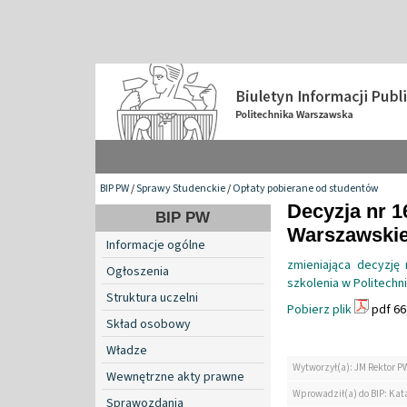
BIP PW
/
Sprawy Studenckie
/
Opłaty pobierane od studentów
Decyzja nr 1
BIP PW
Warszawskiej
Informacje ogólne
zmieniająca decyzję
Ogłoszenia
szkolenia w Politech
Struktura uczelni
Pobierz plik
pdf 66
Skład osobowy
Władze
Wytworzył(a): JM Rektor P
Wewnętrzne akty prawne
Wprowadził(a) do BIP: Kat
Sprawozdania