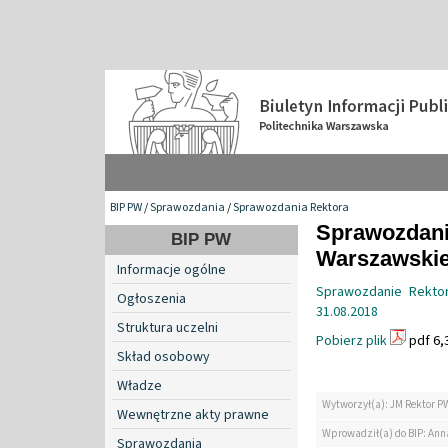
BIP PW
/
Sprawozdania
/
Sprawozdania Rektora
Sprawozdanie
BIP PW
Warszawskiej
Informacje ogólne
Sprawozdanie Rektora
Ogłoszenia
31.08.2018
Struktura uczelni
Pobierz plik
pdf 6,
Skład osobowy
Władze
Wytworzył(a): JM Rektor P
Wewnętrzne akty prawne
Wprowadził(a) do BIP: Ann
Sprawozdania