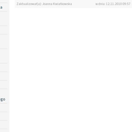
Zaktualizował(a): Joanna Kwiatkowska
w dniu: 12.11.2010 09:57
ra
ego