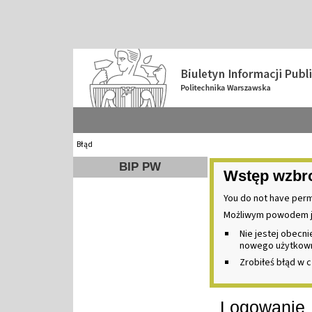
Błąd
BIP PW
Wstęp wzbr
You do not have perm
Możliwym powodem j
Nie jestej obecn
nowego użytkownik
Zrobiłeś błąd w c
Logowanie