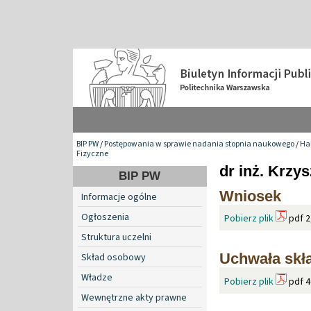
BIP PW
/
Postępowania w sprawie nadania stopnia naukowego
/
Hab
Fizyczne
dr inż. Krzys
BIP PW
Wniosek
Informacje ogólne
Ogłoszenia
Pobierz plik
pdf 2
Struktura uczelni
Uchwała skła
Skład osobowy
Władze
Pobierz plik
pdf 4
Wewnętrzne akty prawne