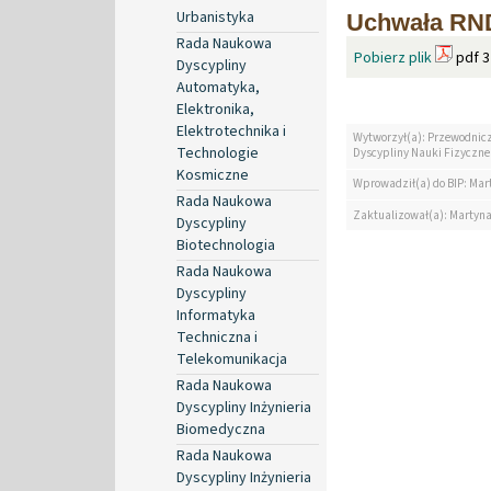
Urbanistyka
Uchwała RND
Rada Naukowa
Pobierz plik
pdf 3
Dyscypliny
Automatyka,
Elektronika,
Elektrotechnika i
Wytworzył(a): Przewodnic
Technologie
Dyscypliny Nauki Fizyczne
Kosmiczne
Wprowadził(a) do BIP: Mar
Rada Naukowa
Zaktualizował(a): Martyn
Dyscypliny
Biotechnologia
Rada Naukowa
Dyscypliny
Informatyka
Techniczna i
Telekomunikacja
Rada Naukowa
Dyscypliny Inżynieria
Biomedyczna
Rada Naukowa
Dyscypliny Inżynieria