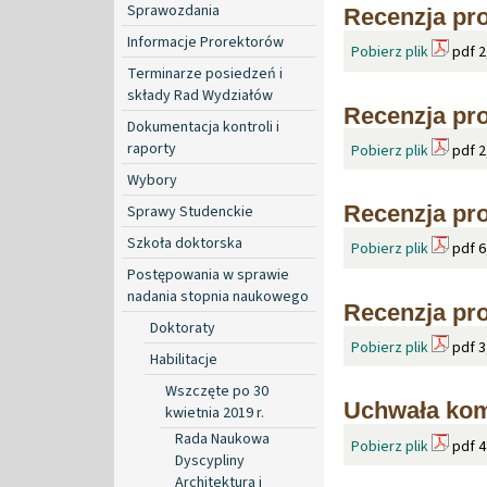
Sprawozdania
Recenzja pro
Informacje Prorektorów
Pobierz plik
pdf 2
Terminarze posiedzeń i
składy Rad Wydziałów
Recenzja pro
Dokumentacja kontroli i
raporty
Pobierz plik
pdf 2
Wybory
Recenzja pro
Sprawy Studenckie
Szkoła doktorska
Pobierz plik
pdf 6
Postępowania w sprawie
nadania stopnia naukowego
Recenzja pro
Doktoraty
Pobierz plik
pdf 3
Habilitacje
Wszczęte po 30
Uchwała kom
kwietnia 2019 r.
Rada Naukowa
Pobierz plik
pdf 4
Dyscypliny
Architektura i