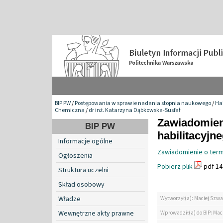
BIP PW
/
Postępowania w sprawie nadania stopnia naukowego
/
Hab
Chemiczna
/
dr inż. Katarzyna Dąbkowska-Susfał
Zawiadomien
BIP PW
habilitacyjn
Informacje ogólne
Zawiadomienie o term
Ogłoszenia
Pobierz plik
pdf 14
Struktura uczelni
Skład osobowy
Władze
Wytworzył(a): Maciej Szwa
Wewnętrzne akty prawne
Wprowadził(a) do BIP: Mac