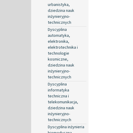
urbanistyka,
dziedzina nauk
inżynieryjno-
technicznych
Dyscyplina
automatyka,
elektronika,
elektrotechnika i
technologie
kosmiczne,
dziedzina nauk
inżynieryjno-
technicznych
Dyscyplina
informatyka
techniczna i
telekomunikacja,
dziedzina nauk
inżynieryjno-
technicznych
Dyscyplina inżynieria
biomedyczna,