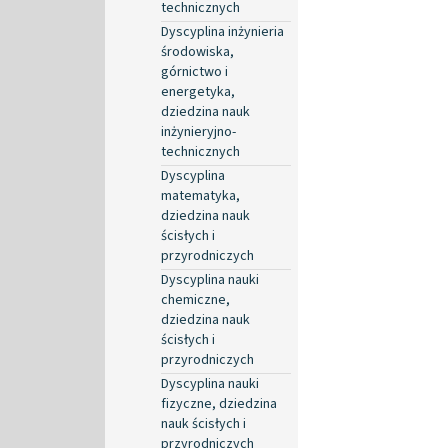
technicznych
Dyscyplina inżynieria
środowiska,
górnictwo i
energetyka,
dziedzina nauk
inżynieryjno-
technicznych
Dyscyplina
matematyka,
dziedzina nauk
ścisłych i
przyrodniczych
Dyscyplina nauki
chemiczne,
dziedzina nauk
ścisłych i
przyrodniczych
Dyscyplina nauki
fizyczne, dziedzina
nauk ścisłych i
przyrodniczych