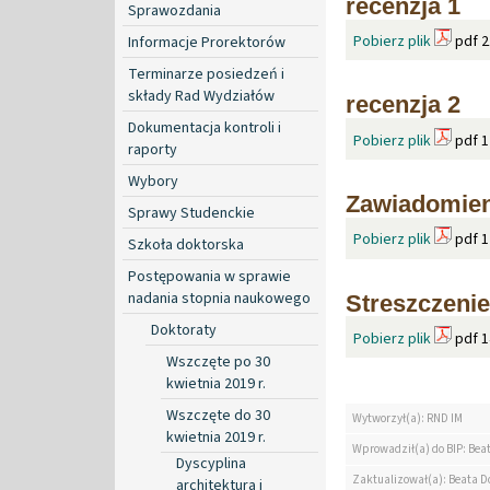
recenzja 1
Sprawozdania
Pobierz plik
pdf 2
Informacje Prorektorów
Terminarze posiedzeń i
składy Rad Wydziałów
recenzja 2
Dokumentacja kontroli i
Pobierz plik
pdf 1
raporty
Wybory
Zawiadomien
Sprawy Studenckie
Pobierz plik
pdf 1
Szkoła doktorska
Postępowania w sprawie
nadania stopnia naukowego
Streszczenie
Doktoraty
Pobierz plik
pdf 1
Wszczęte po 30
kwietnia 2019 r.
Wszczęte do 30
Wytworzył(a): RND IM
kwietnia 2019 r.
Wprowadził(a) do BIP: Bea
Dyscyplina
Zaktualizował(a): Beata D
architektura i