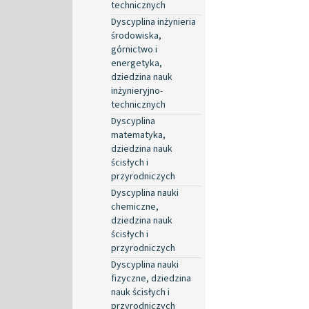
technicznych
Dyscyplina inżynieria
środowiska,
górnictwo i
energetyka,
dziedzina nauk
inżynieryjno-
technicznych
Dyscyplina
matematyka,
dziedzina nauk
ścisłych i
przyrodniczych
Dyscyplina nauki
chemiczne,
dziedzina nauk
ścisłych i
przyrodniczych
Dyscyplina nauki
fizyczne, dziedzina
nauk ścisłych i
przyrodniczych