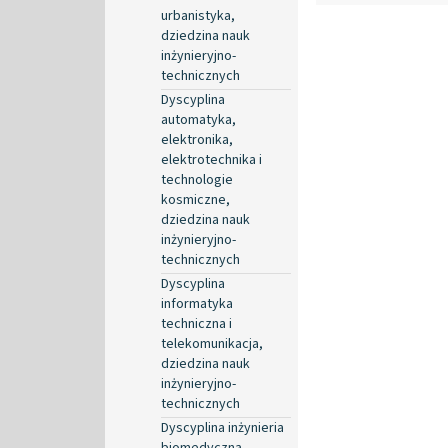
urbanistyka,
dziedzina nauk
inżynieryjno-
technicznych
Dyscyplina
automatyka,
elektronika,
elektrotechnika i
technologie
kosmiczne,
dziedzina nauk
inżynieryjno-
technicznych
Dyscyplina
informatyka
techniczna i
telekomunikacja,
dziedzina nauk
inżynieryjno-
technicznych
Dyscyplina inżynieria
biomedyczna,