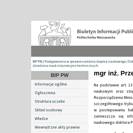
BIP PW
/
Postępowania w sprawie nadania stopnia naukowego
/
Do
dziedzina nauk inżynieryjno-technicznych
mgr inż. Pr
BIP PW
Informacje ogólne
Na podstawie art. 13
naukowym oraz stop
Ogłoszenia
Rozporządzenia Minist
Struktura uczelni
szczegółowego trybu
Skład osobowy
w postepowaniu hab
zamieszcza się in
Władze
naukowego doktora P
Wewnętrzne akty prawne