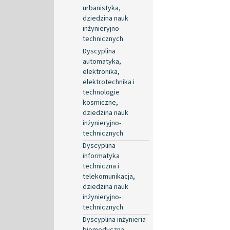
urbanistyka,
dziedzina nauk
inżynieryjno-
technicznych
Dyscyplina
automatyka,
elektronika,
elektrotechnika i
technologie
kosmiczne,
dziedzina nauk
inżynieryjno-
technicznych
Dyscyplina
informatyka
techniczna i
telekomunikacja,
dziedzina nauk
inżynieryjno-
technicznych
Dyscyplina inżynieria
biomedyczna,