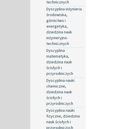
technicznych
Dyscyplina inżynieria
środowiska,
górnictwo i
energetyka,
dziedzina nauk
inżynieryjno-
technicznych
Dyscyplina
matematyka,
dziedzina nauk
ścisłych i
przyrodniczych
Dyscyplina nauki
chemiczne,
dziedzina nauk
ścisłych i
przyrodniczych
Dyscyplina nauki
fizyczne, dziedzina
nauk ścisłych i
przyrodniczych