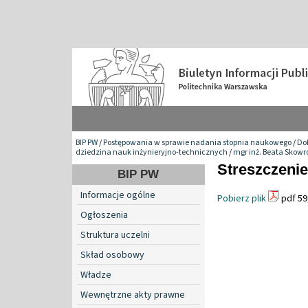
BIP PW
/
Postępowania w sprawie nadania stopnia naukowego
/
Do
dziedzina nauk inżynieryjno-technicznych
/
mgr inż. Beata Skow
Streszczenie
BIP PW
Informacje ogólne
Pobierz plik
pdf 59
Ogłoszenia
Struktura uczelni
Skład osobowy
Władze
Wewnętrzne akty prawne