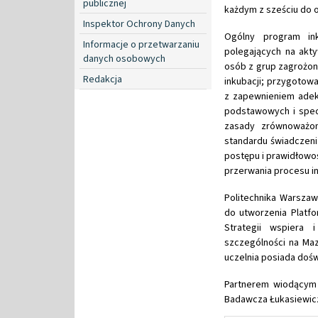
publicznej
każdym z sześciu do oś
Inspektor Ochrony Danych
Ogólny program ink
Informacje o przetwarzaniu
polegających na akt
danych osobowych
osób z grup zagrożony
Redakcja
inkubacji; przygotowan
z zapewnieniem adek
podstawowych i specj
zasady zrównoważo
standardu świadczeni
postępu i prawidłowoś
przerwania procesu in
Politechnika Warszaw
do utworzenia Platfo
Strategii wspiera 
szczególności na Ma
uczelnia posiada dośw
Partnerem wiodącym 
Badawcza Łukasiewicz 