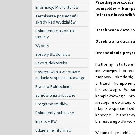
Przedsiębiorczości
Informacje Prorektorów
pomysłów – kompo
(oferta dla ośrodkó
Terminarze posiedzeń i
składy Rad Wydziałów
Oczekiwana data roz
Dokumentacja kontroli i
raporty
Oczekiwana data zak
Wybory
Uzasadnienie przycz
Sprawy Studenckie
Szkoła doktorska
Platformy startow
innowacyjnych przeds
Postępowania w sprawie
etapowy – składa się
nadania stopnia naukowego
z trzech komponent
Praca w Politechnice
biznesowego. Wsparc
Zamówienia publiczne
kompleksowego prog
niezbędne do przepr
Programy studiów
etapie wsparcie będ
Dokumenty publiczne
koncepcji bizneso
biznesowego dla wdro
Imprezy PW
Udzielanie informacji
W ramach projektu z