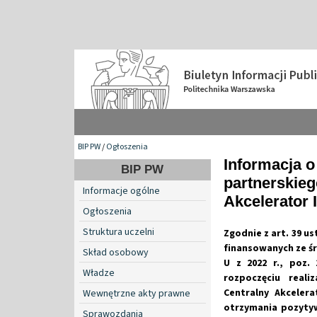
BIP PW
/
Ogłoszenia
Informacja o
BIP PW
partnerskieg
Informacje ogólne
Akcelerator 
Ogłoszenia
Struktura uczelni
Zgodnie z art. 39 us
finansowanych ze ś
Skład osobowy
U z 2022 r., poz.
Władze
rozpoczęciu reali
Centralny Akceler
Wewnętrzne akty prawne
otrzymania pozytyw
Sprawozdania