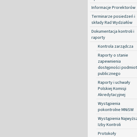
Informacje Prorektorów
Terminarze posiedzeń i
składy Rad Wydziałów
Dokumentacja kontroli i
raporty
Kontrola zarządcza
Raporty o stanie
zapewnienia
dostępności podmio
publicznego
Raporty i uchwały
Polskiej Komisji
Akredytacyjnej
Wystąpienia
pokontrolne MNiSW
Wystąpienia Najwyżs
Izby Kontroli
Protokoły