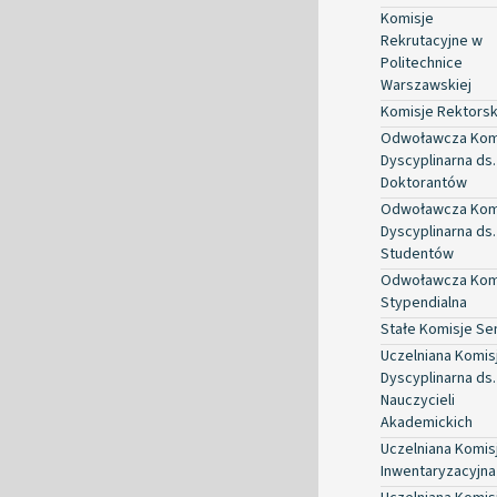
Komisje
Rekrutacyjne w
Politechnice
Warszawskiej
Komisje Rektorsk
Odwoławcza Kom
Dyscyplinarna ds.
Doktorantów
Odwoławcza Kom
Dyscyplinarna ds.
Studentów
Odwoławcza Kom
Stypendialna
Stałe Komisje Se
Uczelniana Komis
Dyscyplinarna ds.
Nauczycieli
Akademickich
Uczelniana Komis
Inwentaryzacyjna