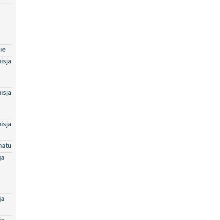
ie
isja
isja
isja
natu
ja
ja