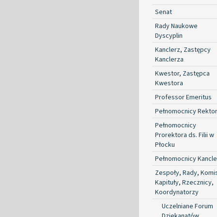
Senat
Rady Naukowe
Dyscyplin
Kanclerz, Zastępcy
Kanclerza
Kwestor, Zastępca
Kwestora
Professor Emeritus
Pełnomocnicy Rekto
Pełnomocnicy
Prorektora ds. Filii w
Płocku
Pełnomocnicy Kancle
Zespoły, Rady, Komis
Kapituły, Rzecznicy,
Koordynatorzy
Uczelniane Forum
Dziekanatów