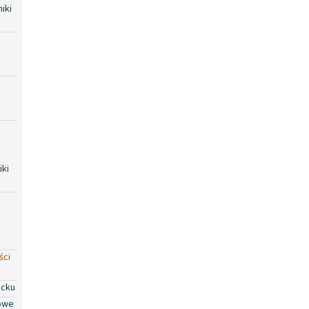
iki
iki
ści
ocku
owe