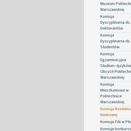
Muzeum Politechn
Warszawskiej
Komisja
Dyscyplinarna ds.
Doktorantów
Komisja
Dyscyplinarna ds.
Studentów
Komisja
Egzaminacyjna
Studium Języków
Obcych Politechn
Warszawskiej
Komisja
Mieszkaniowa w
Politechnice
Warszawskiej
Komisja Rzetelno
Naukowej
Komisje Filii w Pł
Komisje konkurs