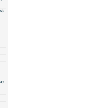
ja
sje
ury