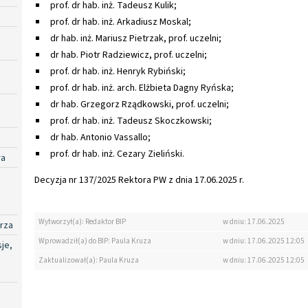
prof. dr hab. inż. Tadeusz Kulik;
prof. dr hab. inż. Arkadiusz Moskal;
dr hab. inż. Mariusz Pietrzak, prof. uczelni;
dr hab. Piotr Radziewicz, prof. uczelni;
prof. dr hab. inż. Henryk Rybiński;
prof. dr hab. inż. arch. Elżbieta Dagny Ryńska;
dr hab. Grzegorz Rządkowski, prof. uczelni;
prof. dr hab. inż. Tadeusz Skoczkowski;
dr hab. Antonio Vassallo;
prof. dr hab. inż. Cezary Zieliński.
ra
Decyzja nr 137/2025 Rektora PW z dnia 17.06.2025 r.
Wytworzył(a): Redaktor BIP
w dniu: 17.06.2025
rza
Wprowadził(a) do BIP: Paula Kruza
w dniu: 17.06.2025 12:05
je,
Zaktualizował(a): Paula Kruza
w dniu: 17.06.2025 12:05