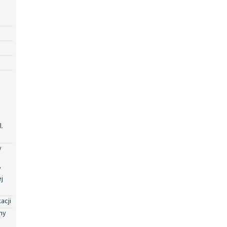
.
y
y
j
acji
ny