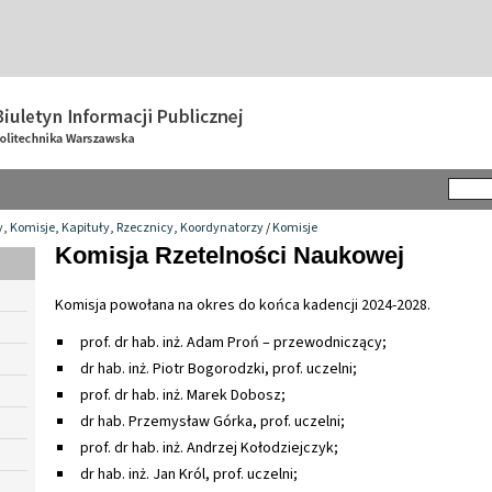
y, Komisje, Kapituły, Rzecznicy, Koordynatorzy
/
Komisje
Komisja Rzetelności Naukowej
Komisja powołana na okres do końca kadencji 2024-2028.
prof. dr hab. inż. Adam Proń – przewodniczący;
dr hab. inż. Piotr Bogorodzki, prof. uczelni;
prof. dr hab. inż. Marek Dobosz;
dr hab. Przemysław Górka, prof. uczelni;
prof. dr hab. inż. Andrzej Kołodziejczyk;
dr hab. inż. Jan Król, prof. uczelni;