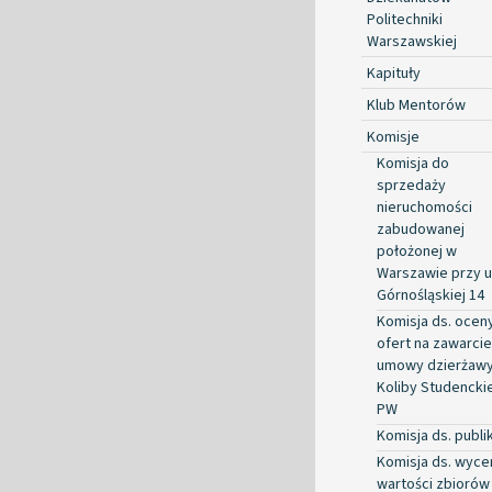
Politechniki
Warszawskiej
Kapituły
Klub Mentorów
Komisje
Komisja do
sprzedaży
nieruchomości
zabudowanej
położonej w
Warszawie przy ul
Górnośląskiej 14
Komisja ds. ocen
ofert na zawarcie
umowy dzierżaw
Koliby Studenckie
PW
Komisja ds. publik
Komisja ds. wyce
wartości zbiorów