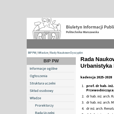
BIP PW
/
Władze
/
Rady Naukowe Dyscyplin
Rada Naukow
BIP PW
Urbanistyka 
Informacje ogólne
Ogłoszenia
kadencja 2025-2028
Struktura uczelni
prof. dr hab. inż
Przewodnicząca
Skład osobowy
dr hab. inż. arch.
Władze
dr hab. inż. arch. 
Prorektorzy
dr inż. arch. Rena
Rada Uczelni