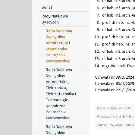
dr hab. inż. arch.
Senat
dr hab. inż. arch.
dr hab. inż. arch. 
Rady Naukowe
Dyscyplin
prof. dr hab. inż. 
dr hab. inż. arch. 
Rada Naukowa
Dyscypliny
prof. dr hab. inż. 
Architektura i
prof. dr hab. inż. 
Urbanistyka
dr hab. inż. arch. 
Politechniki
dr hab. inż. arch. 
Warszawskiej
mgr. inż. arch. Ew
Rada Naukowa
Dyscypliny
Uchwała nr 38/LI/2024 
Automatyka,
Uchwała nr 63/LI/2025 
Elektronika,
Uchwała nr 221/LI/2026
Elektrotechnika i
Technologie
Kosmiczne
Wytworzył(a): Senat PW
Politechniki
Wprowadził(a) do BIP: Pau
Warszawskiej
Zaktualizował(a): Paula K
Rada Naukowa
Dyscypliny