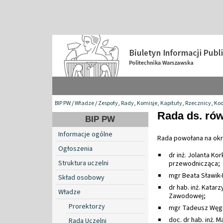
BIP PW
/
Władze
/
Zespoły, Rady, Komisje, Kapituły, Rzecznicy, Ko
Rada ds. ró
BIP PW
Informacje ogólne
Rada powołana na okre
Ogłoszenia
dr inż. Jolanta K
Struktura uczelni
przewodnicząca;
mgr Beata Sławik-
Skład osobowy
dr hab. inż. Katar
Władze
Zawodowej;
Prorektorzy
mgr Tadeusz Węgr
doc. dr hab. inż. 
Rada Uczelni