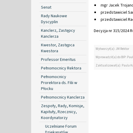
mgr Jacek Trojano
Senat
przedstawiciel S
Rady Naukowe
przedstawiciel R
Dyscyplin
Kanclerz, Zastępcy
Decyzja nr 315/2024 Re
Kanclerza
Kwestor, Zastępca
Wytworzył(a): JM Rektor
Kwestora
Wprowadził(a) do BIP: Pau
Professor Emeritus
Zaktualizował(a): Paula K
Pełnomocnicy Rektora
Pełnomocnicy
Prorektora ds. Filii w
Płocku
Pełnomocnicy Kanclerza
Zespoły, Rady, Komisje,
Kapituły, Rzecznicy,
Koordynatorzy
Uczelniane Forum
Dziekanatów