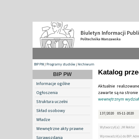
BIP PW
/
Programy studiów
/
Archiwum
Katalog prz
BIP PW
Informacje ogólne
Aktualnie realizowan
Ogłoszenia
zawarte są na stroni
wewnętrznym wydzia
Struktura uczelni
Skład osobowy
137/2020
05-11-2020
Władze
Wytworzył(a): JM Rektor
Wewnętrzne akty prawne
Wprowadził(a) do BIP: Adm
Sprawozdania