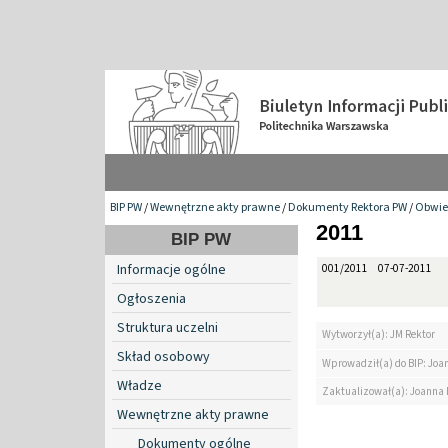
BIP PW
/
Wewnętrzne akty prawne
/
Dokumenty Rektora PW
/
Obwie
2011
BIP PW
Informacje ogólne
001/2011
07-07-2011
Ogłoszenia
Struktura uczelni
Wytworzył(a): JM Rektor
Skład osobowy
Wprowadził(a) do BIP: Jo
Władze
Zaktualizował(a): Joanna
Wewnętrzne akty prawne
Dokumenty ogólne