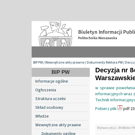
BIP PW
/
Wewnętrzne akty prawne
/
Dokumenty Rektora PW
/
Decyzj
Decyzja nr 8
BIP PW
Warszawskiej
Informacje ogólne
w sprawie powołani
Ogłoszenia
informacyjnych wraz z
Struktura uczelni
Technik Informacyjny
Skład osobowy
Pobierz plik
pdf 23
Władze
Wewnętrzne akty prawne
Wytworzył(a): JM Rektor P
Dokumenty ogólne