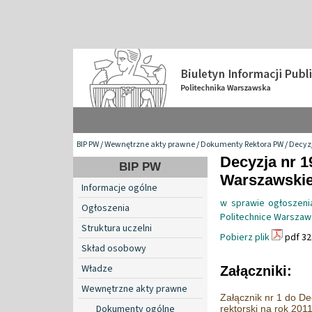
BIP PW
/
Wewnętrzne akty prawne
/
Dokumenty Rektora PW
/
Decyzj
Decyzja nr 1
BIP PW
Warszawskiej
Informacje ogólne
w sprawie ogłoszeni
Ogłoszenia
Politechnice Warszaw
Struktura uczelni
Pobierz plik
pdf 32
Skład osobowy
Władze
Załączniki:
Wewnętrzne akty prawne
Załącznik nr 1 do De
Dokumenty ogólne
rektorski na rok 201