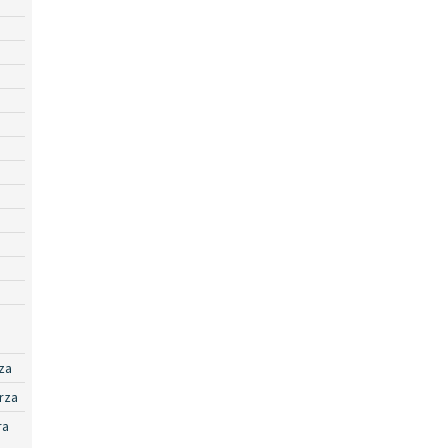
za
rza
ra