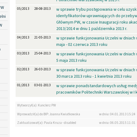
PW
05/2013
28-08-2013
w sprawie trybu postępowania w celu uzysk
identyfikatorów uprawniających do przeby
lni
Głównym PW, w czasie Inauguracji roku ak
W
2013/2014 w dniu 1 października 2013 r.
04/2013
21-05-2013
w sprawie funkcjonowania Uczelni w dniach 
maja - 02 czerwca 2013 roku
a
03/2013
25-04-2013
w sprawie funkcjonowania Uczelni w dniach 
5 maja 2013 roku
02/2013
26-03-2013
w sprawie funkcjonowania Uczelni w dniach 
30 marca 2013 roku - 1 kwietnia 2013 roku
01/2013
03-01-2013
w sprawie ponadstandardowych usług medy
pracowników Politechniki Warszawskiej w I 
Wytworzył(a): Kanclerz PW
Wprowadził(a) do BIP: Joanna Kwiatkowska
w dniu: 04.01.2013 15:24
Zaktualizował(a): Paula Kruza - disabled
w dniu: 06.05.2015 11:31