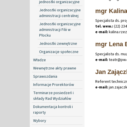
jednostki organizacyjne
Jednostki organizacyjne
mgr Kalina
administracji centralnej
Specjalista ds. pr
Jednostki organizacyjne
tel. wew.:
(22) 234
administracji Filii w
e-mail:
kalina
.
rze
Płocku
mgr Lena
Jednostki zewnętrzne
Organizacje społeczne
Specjalista ds. mu
e-mail:
teatr@pw
.
Władze
Wewnętrzne akty prawne
Jan Zając
Sprawozdania
Referent technicz
Informacje Prorektorów
e-mail:
jan
.
zajacz
Terminarze posiedzeń i
składy Rad Wydziałów
Dokumentacja kontroli i
raporty
Wybory