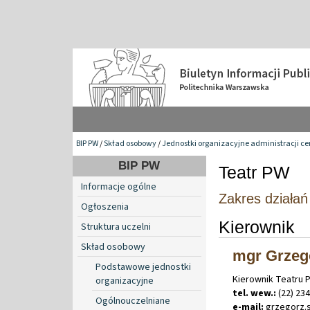
BIP PW
/
Skład osobowy
/
Jednostki organizacyjne administracji ce
BIP PW
Teatr PW
Informacje ogólne
Zakres działa
Ogłoszenia
Kierownik
Struktura uczelni
Skład osobowy
mgr Grzeg
Podstawowe jednostki
Kierownik Teatru P
organizacyjne
tel. wew.:
(22) 234
Ogólnouczelniane
e-mail:
grzegorz
.