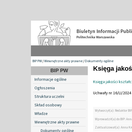
BIP PW
/
Wewnętrzne akty prawne
/
Dokumenty ogólne
Księga jakoś
BIP PW
Informacje ogólne
Księga jakości kształ
Ogłoszenia
Uchwały nr 16/LI/2024 
Struktura uczelni
Skład osobowy
Wytworzył(a): Redaktor BI
Władze
Wprowadził(a) do BIP: Ann
Wewnętrzne akty prawne
Zaktualizował(a): Anna K
Dokumenty ogólne