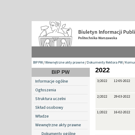
BIP PW
/
Wewnętrzne akty prawne
/
Dokumenty Rektora PW
/
Komun
2022
BIP PW
Informacje ogólne
3/2022
12-05-2022
Ogłoszenia
2/2022
29-03-2022
Struktura uczelni
Skład osobowy
1/2022
16-02-2022
Władze
Wewnętrzne akty prawne
Dokumenty ogólne