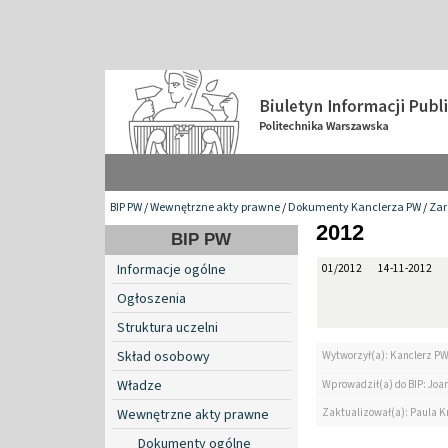
BIP PW
/
Wewnętrzne akty prawne
/
Dokumenty Kanclerza PW
/
Zar
2012
BIP PW
Informacje ogólne
01/2012
14-11-2012
Ogłoszenia
Struktura uczelni
Skład osobowy
Wytworzył(a): Kanclerz P
Władze
Wprowadził(a) do BIP: Jo
Zaktualizował(a): Paula Kr
Wewnętrzne akty prawne
Dokumenty ogólne