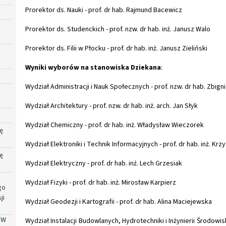
Prorektor ds. Nauki - prof. dr hab. Rajmund Bacewicz
Prorektor ds. Studenckich - prof. nzw. dr hab. inż. Janusz Walo
Prorektor ds. Filii w Płocku - prof. dr hab. inż. Janusz Zieliński
Wyniki wyborów na stanowiska Dziekana
:
Wydział Administracji i Nauk Społecznych - prof. nzw. dr hab. Zbign
Wydział Architektury - prof. nzw. dr hab. inż. arch. Jan Słyk
Wydział Chemiczny - prof. dr hab. inż. Władysław Wieczorek
ę
Wydział Elektroniki i Technik Informacyjnych - prof. dr hab. inż. K
ę
Wydział Elektryczny - prof. dr hab. inż. Lech Grzesiak
Wydział Fizyki - prof. dr hab. inż. Mirosław Karpierz
go
ji
Wydział Geodezji i Kartografii - prof. dr hab. Alina Maciejewska
PW
Wydział Instalacji Budowlanych, Hydrotechniki i Inżynierii Środowiska