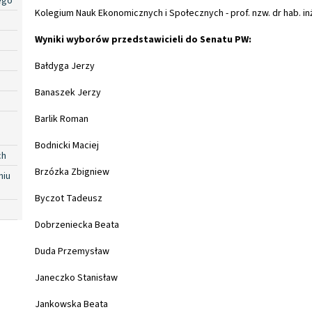
ego
Kolegium Nauk Ekonomicznych i Społecznych - prof. nzw. dr hab. in
Wyniki wyborów przedstawicieli do Senatu PW:
Bałdyga Jerzy
Banaszek Jerzy
Barlik Roman
Bodnicki Maciej
ch
Brzózka Zbigniew
niu
Byczot Tadeusz
Dobrzeniecka Beata
Duda Przemysław
Janeczko Stanisław
Jankowska Beata