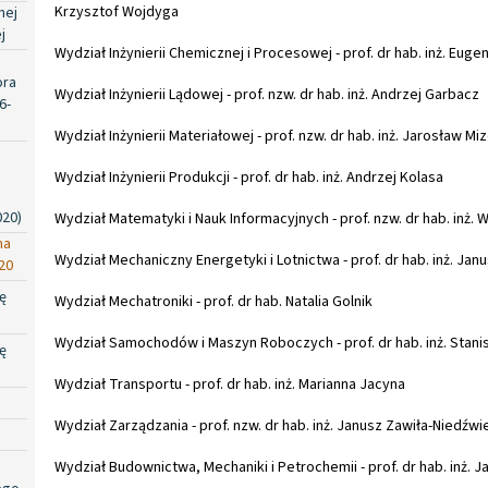
Krzysztof Wojdyga
nej
j
Wydział Inżynierii Chemicznej i Procesowej - prof. dr hab. inż. Euge
ora
Wydział Inżynierii Lądowej - prof. nzw. dr hab. inż. Andrzej Garbacz
6-
Wydział Inżynierii Materiałowej - prof. nzw. dr hab. inż. Jarosław Mi
Wydział Inżynierii Produkcji - prof. dr hab. inż. Andrzej Kolasa
020)
Wydział Matematyki i Nauk Informacyjnych - prof. nzw. dr hab. inż. 
na
Wydział Mechaniczny Energetyki i Lotnictwa - prof. dr hab. inż. Jan
20
ę
Wydział Mechatroniki - prof. dr hab. Natalia Golnik
Wydział Samochodów i Maszyn Roboczych - prof. dr hab. inż. Stan
ę
Wydział Transportu - prof. dr hab. inż. Marianna Jacyna
Wydział Zarządzania - prof. nzw. dr hab. inż. Janusz Zawiła-Niedźwi
Wydział Budownictwa, Mechaniki i Petrochemii - prof. dr hab. inż. J