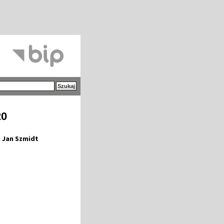
20
. Jan Szmidt
n