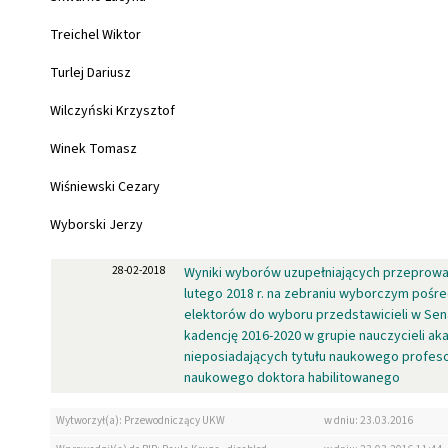
Treichel Wiktor
Turlej Dariusz
Wilczyński Krzysztof
Winek Tomasz
Wiśniewski Cezary
Wyborski Jerzy
28-02-2018
Wyniki wyborów uzupełniających przeprowa
lutego 2018 r. na zebraniu wyborczym pośr
elektorów do wyboru przedstawicieli w Sen
kadencję 2016-2020 w grupie nauczycieli ak
nieposiadających tytułu naukowego profeso
naukowego doktora habilitowanego
Wytworzył(a): Przewodniczący UKW
w dniu: 23.03.2016