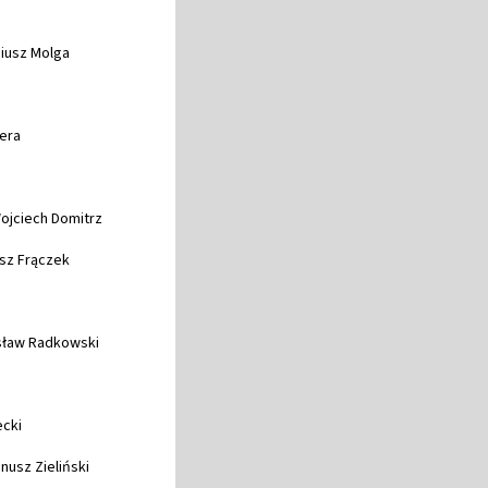
niusz Molga
zera
Wojciech Domitrz
usz Frączek
isław Radkowski
ecki
anusz Zieliński