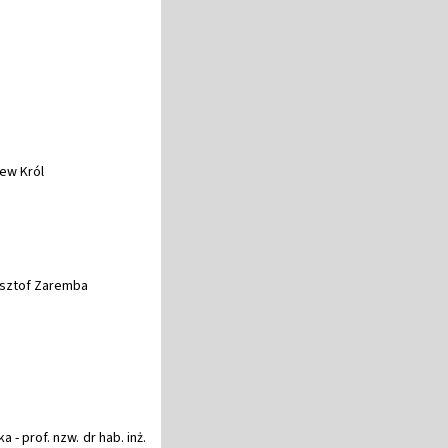
iew Król
rzysztof Zaremba
 - prof. nzw. dr hab. inż.