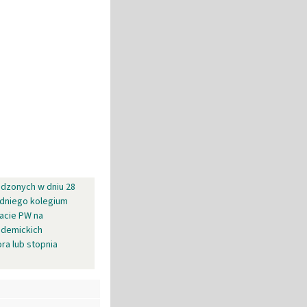
dzonych w dniu 28
edniego kolegium
acie PW na
ademickich
ra lub stopnia