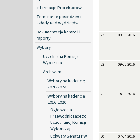
Informacje Prorektorów
Terminarze posiedzeń i
składy Rad Wydziałów
Dokumentacja kontroli i
23
09-06-2016
raporty
Wybory
Uczelniana Komisja
Wyborcza
22
09-06-2016
Archiwum
Wybory na kadencję
2020-2024
21
18-04-2016
Wybory na kadencję
2016-2020
Ogłoszenia
Przewodniczącego
Uczelnianej Komisji
Wyborczej
Uchwały Senatu PW
20
07-04-2016