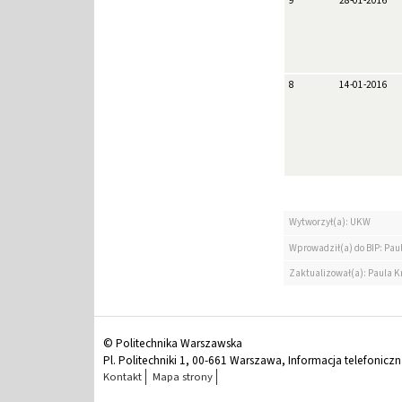
9
28-01-2016
8
14-01-2016
Wytworzył(a): UKW
Wprowadził(a) do BIP: Paul
Zaktualizował(a): Paula Kr
© Politechnika Warszawska
Pl. Politechniki 1, 00-661 Warszawa, Informacja telefonicz
Kontakt
Mapa strony