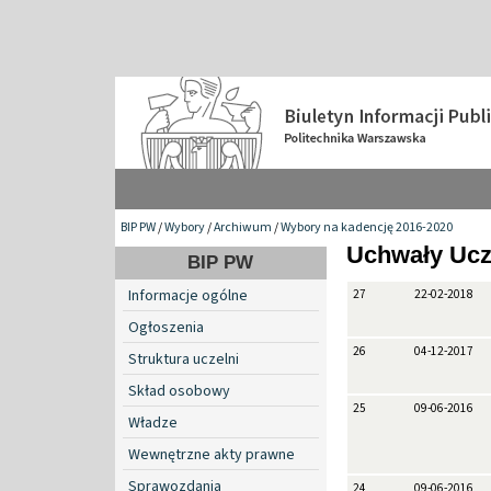
BIP PW
/
Wybory
/
Archiwum
/
Wybory na kadencję 2016-2020
Uchwały Ucz
BIP PW
Informacje ogólne
27
22-02-2018
Ogłoszenia
26
04-12-2017
Struktura uczelni
Skład osobowy
25
09-06-2016
Władze
Wewnętrzne akty prawne
Sprawozdania
24
09-06-2016