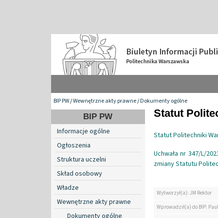
BIP PW
/
Wewnętrzne akty prawne
/
Dokumenty ogólne
Statut Polit
BIP PW
Informacje ogólne
Statut Politechniki W
Ogłoszenia
Uchwała nr 347/L/2023
Struktura uczelni
zmiany Statutu Polite
Skład osobowy
Władze
Wytworzył(a): JM Rektor
Wewnętrzne akty prawne
Wprowadził(a) do BIP: Pau
Dokumenty ogólne