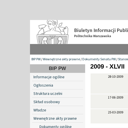
BIP PW
/
Wewnętrzne akty prawne
/
Dokumenty Senatu PW
/
Stanow
2009 - XLVII
BIP PW
Informacje ogólne
28-10-2009
Ogłoszenia
Struktura uczelni
17-06-2009
Skład osobowy
Władze
25-03-2009
Wewnętrzne akty prawne
Dokumenty ogólne