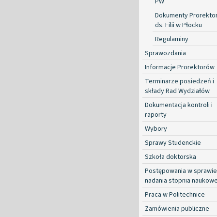
PW
Dokumenty Prorekto
ds. Filii w Płocku
Regulaminy
Sprawozdania
Informacje Prorektorów
Terminarze posiedzeń i
składy Rad Wydziałów
Dokumentacja kontroli i
raporty
Wybory
Sprawy Studenckie
Szkoła doktorska
Postępowania w sprawie
nadania stopnia naukow
Praca w Politechnice
Zamówienia publiczne