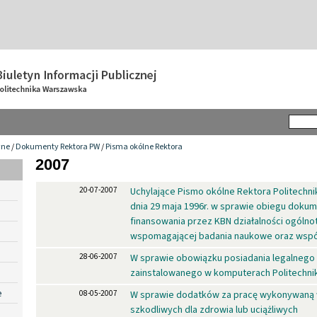
wne
/
Dokumenty Rektora PW
/
Pisma okólne Rektora
2007
20-07-2007
Uchylające Pismo okólne Rektora Politechni
dnia 29 maja 1996r. w sprawie obiegu dokum
finansowania przez KBN działalności ogólnot
wspomagającej badania naukowe oraz współ
28-06-2007
W sprawie obowiązku posiadania legalneg
zainstalowanego w komputerach Politechni
e
08-05-2007
W sprawie dodatków za pracę wykonywaną
szkodliwych dla zdrowia lub uciążliwych