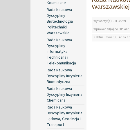
Kosmiczne
Warszawskiej
Rada Naukowa
Dyscypliny
Biotechnologia
Wytworzył(a): JM Rektor
Politechniki
Wprowadził(a) do BIP: Ann
Warszawskiej
Zaktualizował(a): Anna K
Rada Naukowa
Dyscypliny
Informatyka
Techniczna i
Telekomunikacja
Rada Naukowa
Dyscypliny Inżynieria
Biomedyczna
Rada Naukowa
Dyscypliny Inżynieria
Chemiczna
Rada Naukowa
Dyscypliny Inżynieria
Lądowa, Geodezja i
Transport