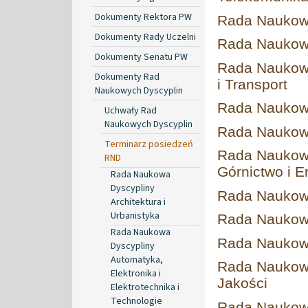
Dokumenty Rektora PW
Rada Naukowa
Dokumenty Rady Uczelni
Rada Naukowa
Dokumenty Senatu PW
Rada Naukowa
Dokumenty Rad
i Transport
Naukowych Dyscyplin
Rada Naukowa
Uchwały Rad
Naukowych Dyscyplin
Rada Naukowa
Terminarz posiedzeń
Rada Naukowa
RND
Górnictwo i E
Rada Naukowa
Dyscypliny
Rada Naukow
Architektura i
Urbanistyka
Rada Naukow
Rada Naukowa
Rada Naukowa
Dyscypliny
Automatyka,
Rada Naukowa
Elektronika i
Jakości
Elektrotechnika i
Technologie
Rada Naukowa