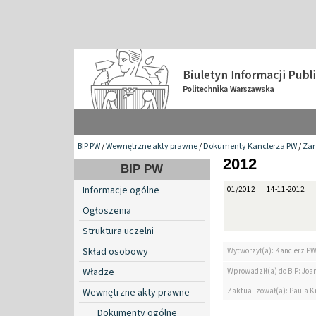
BIP PW
/
Wewnętrzne akty prawne
/
Dokumenty Kanclerza PW
/
Zar
2012
BIP PW
Informacje ogólne
01/2012
14-11-2012
Ogłoszenia
Struktura uczelni
Skład osobowy
Wytworzył(a): Kanclerz P
Władze
Wprowadził(a) do BIP: Jo
Zaktualizował(a): Paula Kr
Wewnętrzne akty prawne
Dokumenty ogólne