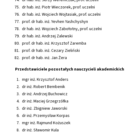
dr hab. inż. Piotr Wieczorek, prof. uczelni
dr hab. inż. Wojciech Wojtasiak, prof. uczelni
prof. dr hab. inż. Yevhen Yashchyshyn
dr hab. inż. Wojciech Zabołotny, prof. uczelni
dr hab. inż. Andrzej Zalewski
prof. dr hab. inż. Krzysztof Zaremba
prof. dr hab. inż. Cezary Zieliński
prof. dr hab. inż. Jan Żera
Przedstawiciele pozostałych nauczycieli akademickich
mgr inż. Krzysztof Anders
dr inż. Robert Bembenik
dr inż. Andrzej Buchowicz
dr inż. Maciej Grzegrzółka
dr inż. Zbigniew Jaworski
dr inż. Przemysław Korpas
mgr inż. Rajmund Kożuszek
dr inż. Sławomir Kula