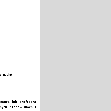
. nauki)
fesora lub profesora
nnych stanowiskach i