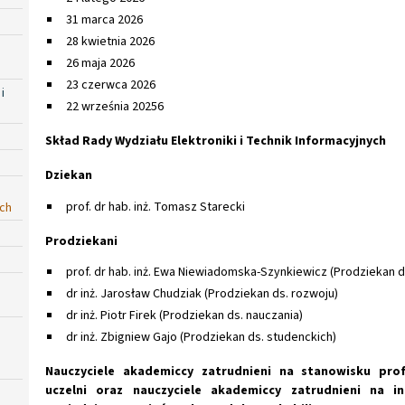
31 marca 2026
28 kwietnia 2026
26 maja 2026
23 czerwca 2026
i
22 września 20256
Skład Rady Wydziału Elektroniki i Technik Informacyjnych
Dziekan
prof. dr hab. inż. Tomasz Starecki
ych
Prodziekani
prof. dr hab. inż. Ewa Niewiadomska-Szynkiewicz (Prodziekan ds
dr inż. Jarosław Chudziak (Prodziekan ds. rozwoju)
dr inż. Piotr Firek (Prodziekan ds. nauczania)
dr inż. Zbigniew Gajo (Prodziekan ds. studenckich)
Nauczyciele akademiccy zatrudnieni na stanowisku pro
uczelni oraz nauczyciele akademiccy zatrudnieni na i