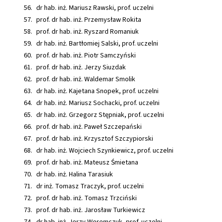
dr hab. inż. Mariusz Rawski, prof. uczelni
prof. dr hab. inż. Przemysław Rokita
prof. dr hab. inż. Ryszard Romaniuk
dr hab. inż. Bartłomiej Salski, prof. uczelni
prof. dr hab. inż. Piotr Samczyński
prof. dr hab. inż. Jerzy Siuzdak
prof. dr hab. inż. Waldemar Smolik
dr hab. inż. Kajetana Snopek, prof. uczelni
dr hab. inż. Mariusz Sochacki, prof. uczelni
dr hab. inż. Grzegorz Stępniak, prof. uczelni
prof. dr hab. inż. Paweł Szczepański
prof. dr hab. inż. Krzysztof Szczypiorski
dr hab. inż. Wojciech Szynkiewicz, prof. uczelni
prof. dr hab. inż. Mateusz Śmietana
dr hab. inż. Halina Tarasiuk
dr inż. Tomasz Traczyk, prof. uczelni
prof. dr hab. inż. Tomasz Trzciński
prof. dr hab. inż. Jarosław Turkiewicz
dr hab. inż. Jerzy Weremczuk, prof. uczelni