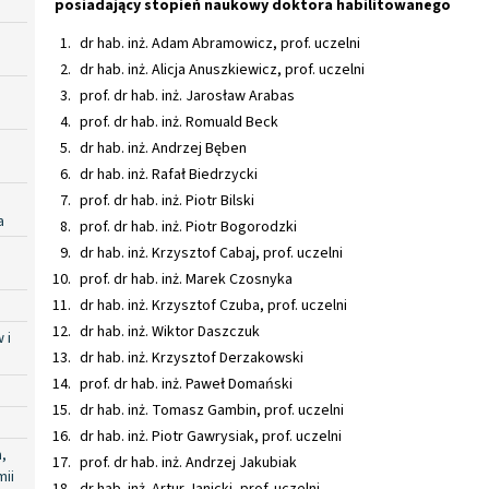
posiadający stopień naukowy doktora habilitowanego
dr hab. inż. Adam Abramowicz, prof. uczelni
dr hab. inż. Alicja Anuszkiewicz, prof. uczelni
prof. dr hab. inż. Jarosław Arabas
prof. dr hab. inż. Romuald Beck
dr hab. inż. Andrzej Bęben
dr hab. inż. Rafał Biedrzycki
prof. dr hab. inż. Piotr Bilski
a
prof. dr hab. inż. Piotr Bogorodzki
dr hab. inż. Krzysztof Cabaj, prof. uczelni
prof. dr hab. inż. Marek Czosnyka
dr hab. inż. Krzysztof Czuba, prof. uczelni
dr hab. inż. Wiktor Daszczuk
 i
dr hab. inż. Krzysztof Derzakowski
prof. dr hab. inż. Paweł Domański
dr hab. inż. Tomasz Gambin, prof. uczelni
dr hab. inż. Piotr Gawrysiak, prof. uczelni
,
prof. dr hab. inż. Andrzej Jakubiak
mii
dr hab. inż. Artur Janicki, prof. uczelni