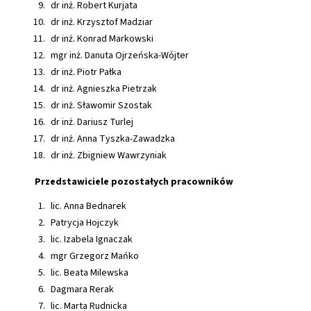
dr inż. Robert Kurjata
dr inż. Krzysztof Madziar
dr inż. Konrad Markowski
mgr inż. Danuta Ojrzeńska-Wójter
dr inż. Piotr Pałka
dr inż. Agnieszka Pietrzak
dr inż. Sławomir Szostak
dr inż. Dariusz Turlej
dr inż. Anna Tyszka-Zawadzka
dr inż. Zbigniew Wawrzyniak
Przedstawiciele pozostałych pracowników
lic. Anna Bednarek
Patrycja Hojczyk
lic. Izabela Ignaczak
mgr Grzegorz Mańko
lic. Beata Milewska
Dagmara Rerak
lic. Marta Rudnicka